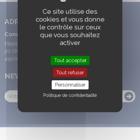
Ce site utilise des
cookies et vous donne
ADRESSE
le contrôle sur ceux
que vous souhaitez
Conseil des équidés Pays de Loire
activer
Hippodrome d'Eventard
20 Chemin de la Chabolais
49000 ECOUFLANT
Tout accepter
Tout refuser
NEWSLETTER
Personnaliser
Politique de confidentialité