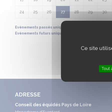
24
25
26
27
28
29
30
Evènements passés uniquement
Evènements futurs uniquement
Ce site util
Tout 
ADRESSE
Conseil des équidés Pays de Loire