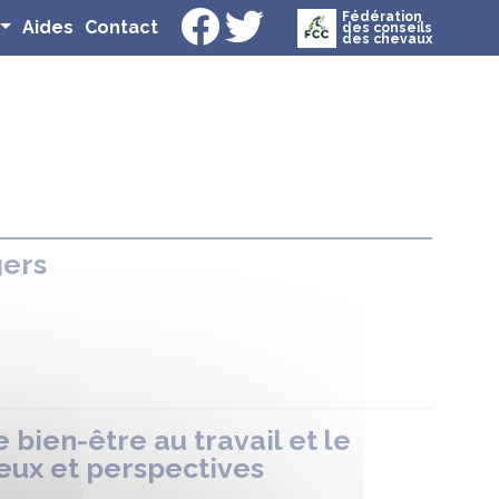
Fédération
(current)
(current)
Aides
Contact
des conseils
des chevaux
gers
bien-être au travail et le
jeux et perspectives