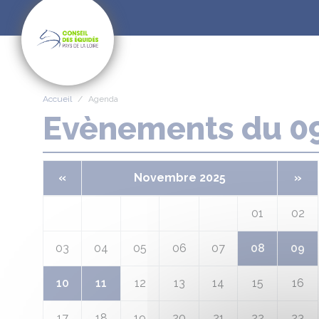
Panneau de gestion des cookies
Accueil
Agenda
Evènements du 0
«
Novembre 2025
»
01
02
03
04
05
06
07
08
09
10
11
12
13
14
15
16
17
18
19
20
21
22
23